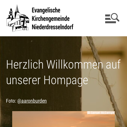
Herzlich Willkommen auf
unserer Hompage
Foto:
@aaronburden
© Samuel McGarrigle